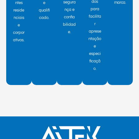
dos
segura
marca.
ntes
e
para
nça e
reside
qualifi
facilita
confia
nciais
cado.
r
bilidad
e
aprese
e.
corpor
ntação
ativos.
e
especi
ficaçã
o.