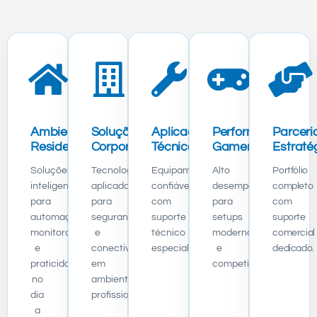
Ambientes
Soluções
Aplicações
Performance
Parceri
Residenciais
Corporativas
Técnicas
Gamer
Estraté
Soluções
Tecnologia
Equipamentos
Alto
Portfólio
inteligentes
aplicada
confiáveis
desempenho
completo
para
para
com
para
com
automação,
segurança
suporte
setups
suporte
monitoramento
e
técnico
modernos
comercial
e
conectividade
especializado.
e
dedicado.
praticidade
em
competitivos.
no
ambientes
dia
profissionais.
a