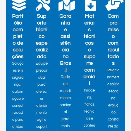
Portf
Sup
Gara
Mat
Com
ólio
orte
ntia
eriai
pro
com
técni
e
s
miss
plet
co
assi
técni
o
o de
espe
stên
cos
com
solu
cializ
cia
e
resul
ções
ado
no
supo
tado
Bras
rte
s
Soluçõ
Equipe
il
com
Relacio
es em
prepar
ercia
Rede
nament
segura
ada
l
de
o sólido
nça,
para
Image
atendi
e foco
autom
oferec
ns,
mento
na
ação e
er
fichas
nacion
evoluç
conect
atendi
técnic
al
ão
ividad
mento
as e
para
consta
e para
ágil e
conteú
mais
nte da
ambie
suport