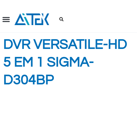
Ir
para
o
conteúdo
DVR VERSATILE-HD
5 EM 1 SIGMA-
D304BP