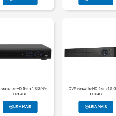
 versatile-HD 5 em 1 SIGMA-
DVR versatile-HD 5 em 1 SI
D304BP
D104B
LEIA MAIS
LEIA MAIS