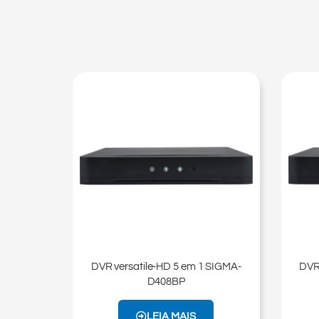
DVR versatile-HD 5 em 1 SIGMA-
DVR
D408BP​
LEIA MAIS