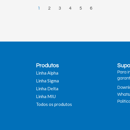
1
2
3
4
5
6
Produtos
Supo
Para i
Linha Alpha
garant
Linha Sigma
Downlo
Linha Delta
Whats
Linha MIU
Políti
Todos os produtos