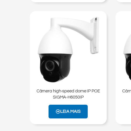
Câmera high-speed dome IP POE
Câme
SIGMA-H6050IP
LEIA MAIS