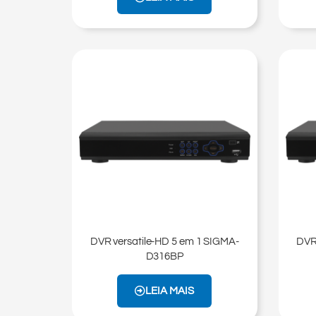
DVR versatile-HD 5 em 1 SIGMA-
DVR
D316BP​
LEIA MAIS