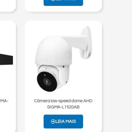
GMA-
Câmera low-speed dome AHD
SIGMA-L1520AB
LEIA MAIS