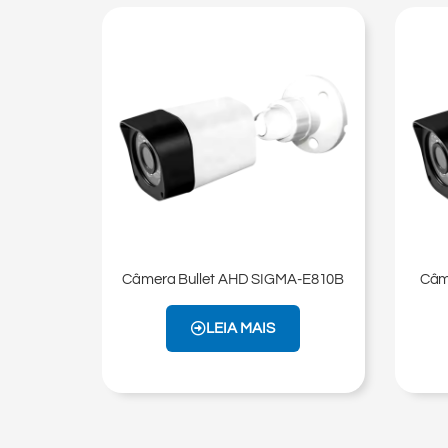
Câmera Bullet AHD SIGMA-E810​B
Câm
LEIA MAIS