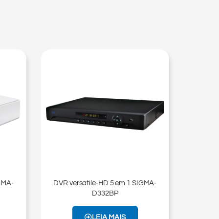
GMA-
DVR versatile-HD 5 em 1 SIGMA-
D332BP​​
LEIA MAIS